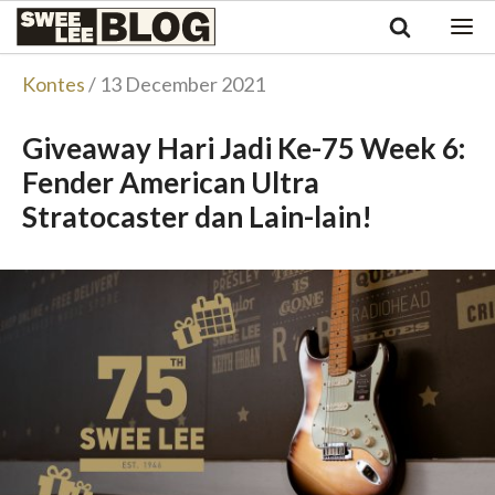
Singapore
Swee
Malaysia
Bahasa Indonesia
Lee
Kontes
/ 13 December 2021
Tiếng Việt
Blog
Philippines
Giveaway Hari Jadi Ke-75 Week 6:
Fender American Ultra
Stratocaster dan Lain-lain!