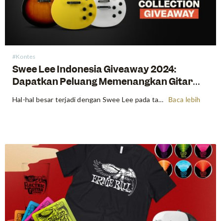
#Kontes
Swee Lee Indonesia Giveaway 2024:
Dapatkan Peluang Memenangkan Gitar
Elektrik Heritage Ascent Collection + Koda
Hal-hal besar terjadi dengan Swee Lee pada tahun 2024! Untuk menyebarkan kegembiraan, kami dengan bangga mengumumkan hadiah perlengkapan musik pertama kami untuk tahun ini. Anggap saja ini sebagai cara kami berterima kasih kepada Anda semua atas dukungan Anda yang tiada henti selama bertahun-tahun – kami tidak akan pernah sampai di…
Baca lebih
Gig Bag