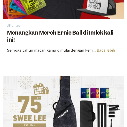
#Kontes
Menangkan Merch Ernie Ball di Imlek kali
ini!
Semoga tahun macan kamu dimulai dengan kemakmuran, dan kami menyiapkan sesuatu di toko jika beberapa hari ini kamu merasa beruntung! Ernie Ball membuat aksesori musik terbaik seperti senar, capo dan lain-lain. Gitar mereka sangat berkualitas. Tapi merch mereka juga tidak kalah keren! Jadi kami akan berbagi dan ini apalagi cara…
Baca lebih