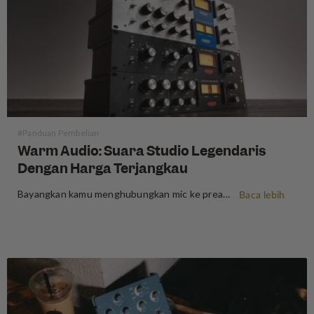
#Panduan Pembelian
Warm Audio: Suara Studio Legendaris
Dengan Harga Terjangkau
Bayangkan kamu menghubungkan mic ke preamplifier dan mendengar sinyalmu berubah — lebih penuh, lebih warm, lebih kaya — seperti suara di rekaman yang menginspirasi untuk bermusik sejak awal. Selama beberapa dekade, pengalaman itu terkunci di balik label harga yang hanya mampu dibeli oleh studio rekaman besar. Microphone tabung vintage dijual…
Baca lebih