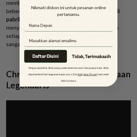
membuatnya sendiri. Setiap pickup (dengan
Nikmati diskon ini untuk pesanan online
beberapa pengecualian)
dililit secara manual di
pertamamu.
pabrik mereka di California
. Mereka
menyempurnakan output yang sempurna untuk
setiap model, memastikan elektronik tersebut
sangat cocok dengan kayu yang digunakan.
Daftar Disini
Tidak, Terimakasih
Dengan mendaftar, Anda setuju untuk menerima email dan promosi kami. Anda
Chris Fleming Series: Kemitraan
dapat berhenti berlangganan kapan saja. Lihat
Kebijakan Privasi
kami untuk
lebih jelasnya.
Legendaris