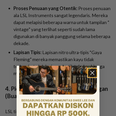
Proses Penuaan yang Otentik:
Proses penuaan
ala LSL Instruments sangat legendaris. Mereka
dapat melapisi beberapa warna untuk tampilan ”
vintage” yang terlihat seperti sudah lama
digunakan di banyak panggung selama beberapa
dekade.
Lapisan Tipis:
Lapisan nitro ultra-tipis “Gaya
Fleming” mereka memastikan kayu tidak
terhambat oleh lapisan plastik tebal, sehingga
menghasilkan resonansi yang superior.
4. Pickup Gitar Digulung Dengan Tangan
(Buatan California)
LSL tidak membeli pickup apa pun; mereka