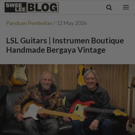
Singapore
Swee
Malaysia
Bahasa Indonesia
Lee
Panduan Pembelian
/ 12 May 2026
Tiếng Việt
Blog
Philippines
LSL Guitars | Instrumen Boutique
Handmade Bergaya Vintage