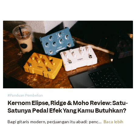
#Panduan Pembelian
Kernom Elipse, Ridge & Moho Review: Satu-
Satunya Pedal Efek Yang Kamu Butuhkan?
Bagi gitaris modern, perjuangan itu abadi: pencarian nada "sempurna" sering kali berujung pada pedalboard yang lebih berat daripada amplifier tempatnya terhubung. Kita semua pernah mengalaminya—menumpuk tiga overdrive berbeda untuk mendapatkan gain yang tepat atau membawa fuzz khusus hanya untuk satu solo tertentu. Tetapi bagaimana jika kamu bisa memadatkan puluhan sirkuit…
Baca lebih