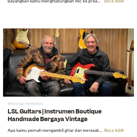
Bayangkan kamu menghubungkan mic ke preamplifier dan mendengar sinyalmu berubah — lebih penuh, lebih warm, lebih kaya — seperti suara di rekaman yang menginspirasi untuk bermusik sejak awal. Selama beberapa dekade, pengalaman itu terkunci di balik label harga yang hanya mampu dibeli oleh studio rekaman besar. Microphone tabung vintage dijual…
Baca lebih
#Panduan Pembelian
LSL Guitars | Instrumen Boutique
Handmade Bergaya Vintage
Apa kamu pernah mengambil gitar dan merasakan instrumen itu menginspirasi riff dan lagu tepat setelah kamu mulai memainkannya? Ada semacam feel “magic” yang ditemukan dalam instrumen vintage—resonansi, nuansa "sudah dimainkan", dan soul yang sulit ditiru oleh gitar lainnya. Bagi gitaris modern, menemukan instrumen "langka" itu biasanya membutuhkan biaya yang sangat…
Baca lebih