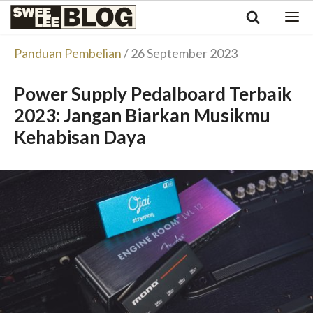
Singapore
Swee
Malaysia
Bahasa Indonesia
Lee
Panduan Pembelian
/ 26 September 2023
Tiếng Việt
Blog
Philippines
Power Supply Pedalboard Terbaik
2023: Jangan Biarkan Musikmu
Kehabisan Daya