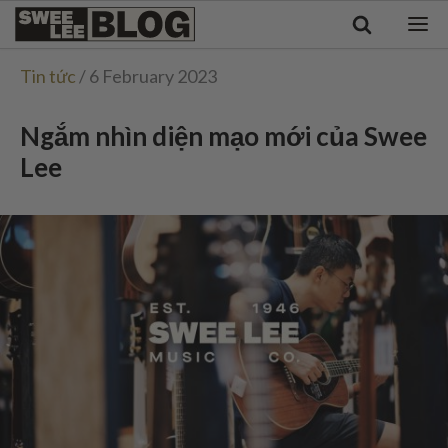
Singapore
Swee
Malaysia
Bahasa Indonesia
Lee
Tin tức
/ 6 February 2023
Tiếng Việt
Blog
Philippines
Ngắm nhìn diện mạo mới của Swee
Lee