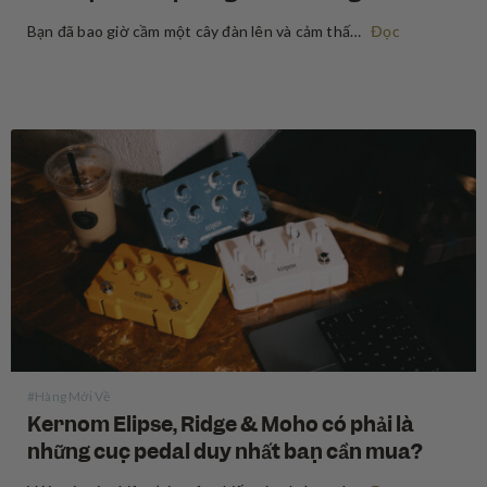
Bạn đã bao giờ cầm một cây đàn lên và cảm thấy nhạc cụ đó khơi nguồn cảm hứng cho những câu riff và bài hát ngay khi vừa bắt đầu chơi chưa? Có một loại ma thuật đặc biệt chỉ tìm thấy ở những nhạc cụ vintage — một…
Đọc
#Hàng Mới Về
Kernom Elipse, Ridge & Moho có phải là
những cục pedal duy nhất bạn cần mua?