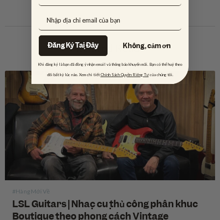
Đăng Ký Tại Đây
Related Reads
Không, cảm ơn
Khi đăng ký là bạn đã đồng ý nhận email và thông báo khuyến mãi. Bạn có thể huỷ theo
dõi bất kỳ lúc nào. Xem chi tiết
Chính Sách Quyền Riêng Tư
của chúng tôi.
#Hàng Mới Về
LSL Guitars | Nhạc cụ thủ công phân khúc
Boutique theo phong cách Vintage