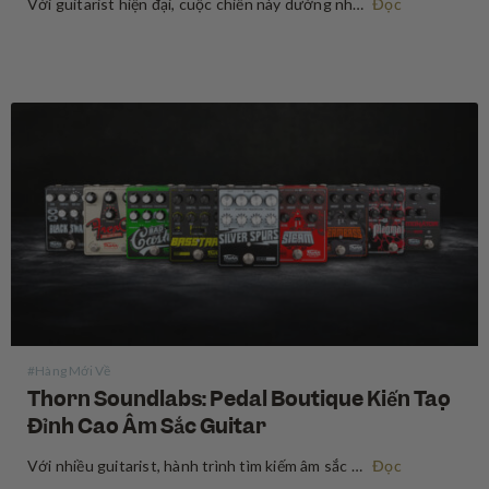
Với guitarist hiện đại, cuộc chiến này dường như là vô tận. Hành trình săn lùng một "tone" đàn hoàn hảo thường dẫn đến một bàn pedalboard nặng còn hơn cả cái amp mà bạn đang sử dụng. Ai cũng từng trải qua cảm giác đó, phải stack 3 con…
Đọc
#Hàng Mới Về
Thorn Soundlabs: Pedal Boutique Kiến Tạo
Đỉnh Cao Âm Sắc Guitar
Với nhiều guitarist, hành trình tìm kiếm âm sắc hoàn hảo là một cuộc rong ruổi không có điểm dừng. Chúng ta đổi ampli, đổi guitar, và liên tục sắp xếp lại pedalboard để theo đuổi thứ “âm thanh luôn vang vọng trong tâm trí” và rất khó nắm bắt…
Đọc