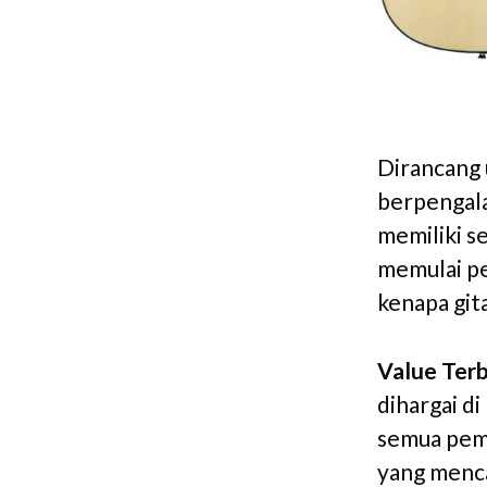
Dirancang
berpengala
memiliki s
memulai pe
kenapa git
Value Terb
dihargai d
semua pema
yang menca