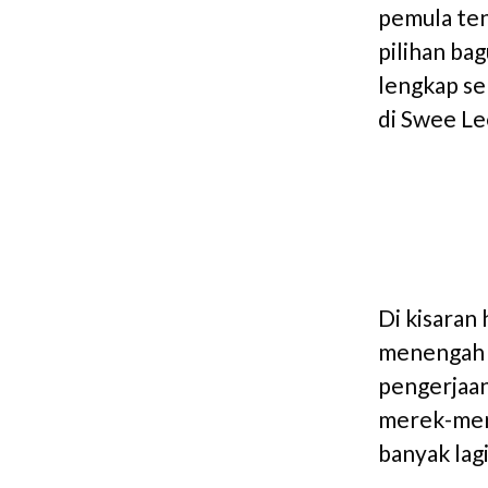
pemula ten
pilihan ba
lengkap se
di Swee Le
Di kisaran
menengah y
pengerjaan
merek-mere
banyak lagi