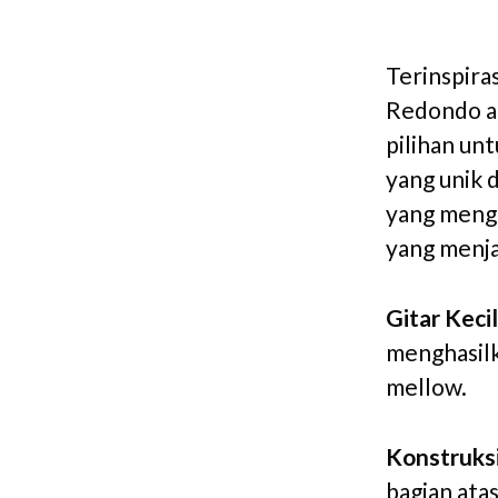
Terinspiras
Redondo ad
pilihan un
yang unik 
yang mengi
yang menja
Gitar Keci
menghasilk
mellow.
Konstruks
bagian ata