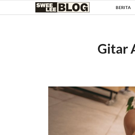
Singapore
BERITA
Swee
Malaysia
Bahasa Indonesia
Lee
Tiếng Việt
Blog
Philippines
Gitar 