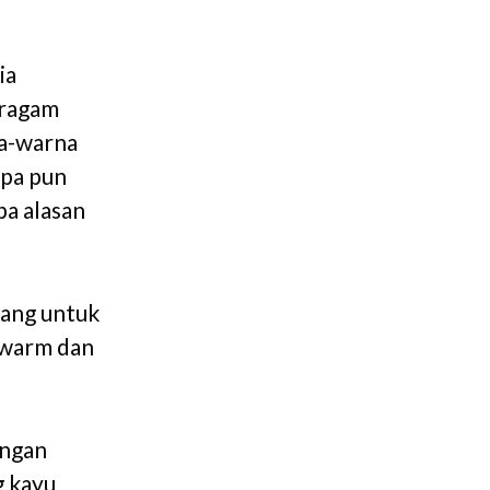
ia
eragam
na-warna
apa pun
pa alasan
cang untuk
 warm dan
engan
g kayu