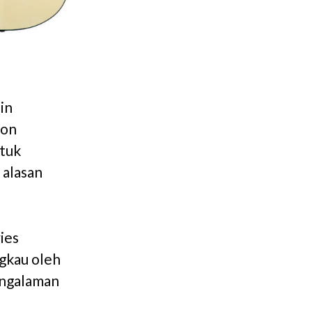
in
ion
ntuk
 alasan
ies
gkau oleh
engalaman