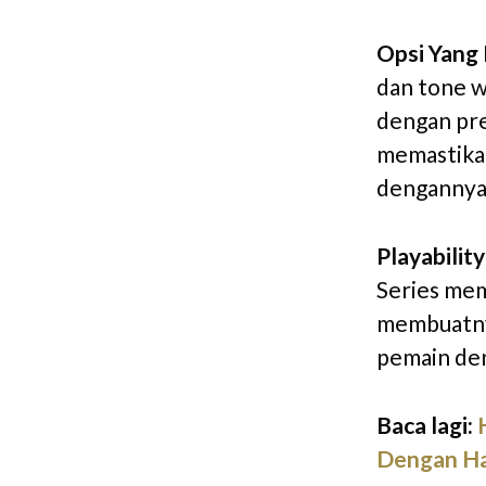
Opsi Yang
dan tone w
dengan pre
memastikan
dengannya
Playabili
Series mem
membuatny
pemain den
Baca lagi:
Dengan Ha