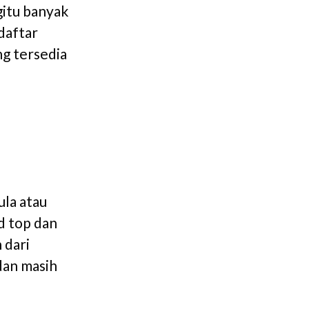
gitu banyak
daftar
ng tersedia
ula atau
d top dan
 dari
dan masih