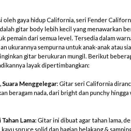
i oleh gaya hidup California, seri Fender Californ
alah gitar body lebih kecil yang menawarkan b
tuk pemain dari semua level. Tersedia dalam war
dan ukurannya sempurna untuk anak-anak atau si
nginkan gitar berukuran mungil. Berikut bebera
dikannya layak dipertimbangkan:
l, Suara Menggelegar:
Gitar seri California diran
an beragam nada, dari bright dan punchy hingga
i Tahan Lama:
Gitar ini dibuat agar tahan lama, d
s kayu spruce solid dan bagian belakang & sampin