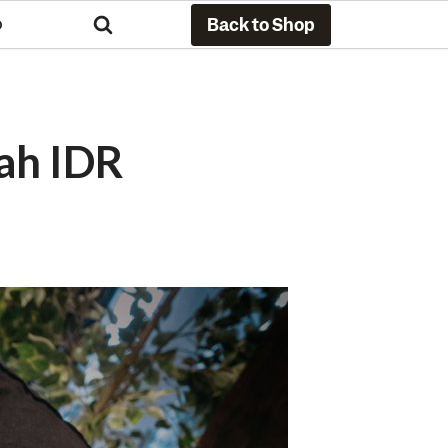
Back to Shop
O
wah IDR