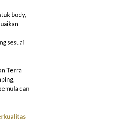
ntuk body,
suaikan
ng sesuai
on Terra
mping,
pemula dan
rkualitas