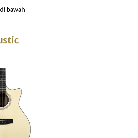
i di bawah
stic