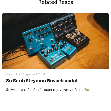
Related Reads
#Mẹo Hay Công nghệ & Thiết bị
So Sánh Strymon Reverb pedal
Strymon là chất xúc tác quan trọng trong tiến trình thay đổi tư duy “chất tiếng analog là hay nhất” trong giới guitar. Sau sự xuất hiện bùng nổ vào năm 2008, Strymon là một trong những công ty tiên phong trong việc ứng dụng con chip DSP để tạo…
Đọc