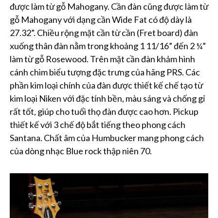
được làm từ gỗ Mahogany. Cần đàn cũng được làm từ
gỗ Mahogany với dạng cần Wide Fat có độ dày là
27.32”. Chiều rộng mặt cần từ cần (Fret board) đàn
xuống thân đàn nằm trong khoảng 1 11/16” đến 2 ¼”
làm từ gỗ Rosewood. Trên mặt cần đàn khảm hình
cánh chim biểu tượng đặc trưng của hãng PRS. Các
phần kim loại chính của đàn được thiết kế chế tạo từ
kim loại Niken với đặc tính bền, màu sáng và chống gỉ
rất tốt, giúp cho tuổi thọ đàn được cao hơn. Pickup
thiết kế với 3 chế độ bắt tiếng theo phong cách
Santana. Chất âm của Humbucker mang phong cách
của dòng nhạc Blue rock thập niên 70.