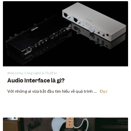
#Mẹo Hay Công nghệ & Thiết bị
Audio Interface là gì?
Với những ai vừa bắt đầu tìm hiểu về quá trình ghi âm, audio interface (thiết bị xử lý âm thanh) có vẻ là một thuật ngữ khó nhằn về mặt chuyên môn, nhưng thực ra, nó không đáng sợ đến vậy. Audio interface là một thiết bị cho phép…
Đọc