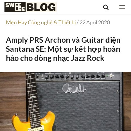
Singapore
Swee
Malaysia
Bahasa Indonesia
Lee
Mẹo Hay Công nghệ & Thiết bị
/ 22 April 2020
Tiếng Việt
Blog
Philippines
Amply PRS Archon và Guitar điện
Santana SE: Một sự kết hợp hoàn
hảo cho dòng nhạc Jazz Rock