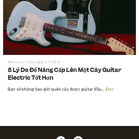
#Mẹo Hay Công nghệ & Thiết bị
8 Lý Do Để Nâng Cấp Lên Một Cây Guitar
Electric Tốt Hơn
Bạn sẽ không bao giờ quên cây được guitar đầu tiên. Vài người trong chúng ta thậm chí sẽ giữ nó suốt cả cuộc đời. Nhưng hầu hết mọi người đều không chỉ chơi một cây guitar, sẽ đến lúc chúng ta cảm thấy rằng chúng ta đã đạt đến…
Đọc
Follow
Follow