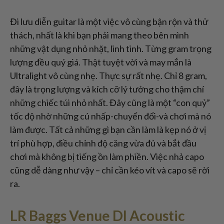
Đi lưu diễn guitar là một việc vô cùng bận rộn và thử
thách, nhất là khi bạn phải mang theo bên mình
những vật dụng nhỏ nhặt, linh tinh. Từng gram trọng
lượng đều quý giá. Thật tuyệt vời và may mắn là
Ultralight vô cùng nhẹ. Thực sự rất nhẹ. Chỉ 8 gram,
đây là trọng lượng và kích cỡ lý tưởng cho thậm chí
những chiếc túi nhỏ nhất. Đây cũng là một “con quỷ”
tốc độ nhờ những cú nhấp-chuyển đổi-và chơi mà nó
làm được. Tất cả những gì bạn cần làm là kẹp nó ở vị
trí phù hợp, điều chỉnh độ căng vừa đủ và bắt đầu
chơi mà không bị tiếng ồn làm phiền. Việc nhả capo
cũng dễ dàng như vậy – chỉ cần kéo vít và capo sẽ rời
ra.
LR Baggs Venue DI Acoustic