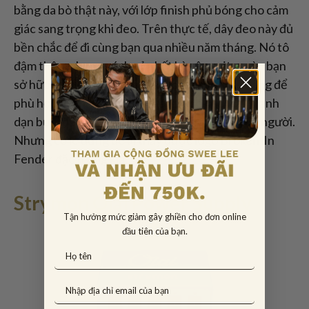
bằng da bò thật này, với lớp finish phủ bóng cho cảm
giác sang trọng khi đeo. Trên thực tế, dây đeo này đủ
bền chắc để đi cùng bạn qua nhiều năm tháng. Nó tô
đậm thêm phong cách của bất kỳ cây guitar nào bạn
sở hữu, dây cũng có thể được điều chỉnh dễ dàng để
phù hợp với hầu hết chiều cao và độ dài. Hãy mạnh
dạn bước lên sân khấu và gây ấn tượng với mọi người.
Nhưng có lẽ đừng để ai thấy được logo Broken-In
Fender đặc trưng kia.
Strymon Ojai Power Supply
Tận hưởng mức giảm gây ghiền cho đơn online
đầu tiên của bạn.