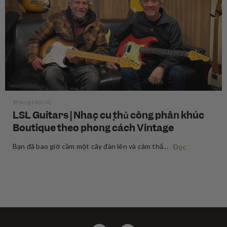
#Hàng Mới Về
LSL Guitars | Nhạc cụ thủ công phân khúc
Boutique theo phong cách Vintage
Bạn đã bao giờ cầm một cây đàn lên và cảm thấy nhạc cụ đó khơi nguồn cảm hứng cho những câu riff và bài hát ngay khi vừa bắt đầu chơi chưa? Có một loại ma thuật đặc biệt chỉ tìm thấy ở những nhạc cụ vintage — một…
Đọc