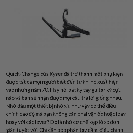
Quick-Change của Kyser đã trở thành một phụ kiện
được tất cả mọi người biết đến từ khi nó xuất hiện
vào những năm 70. Hãy hỏi bất kỳ tay guitar kỳ cựu
nào và bạn sẽ nhận được mọi câu trả lời giống nhau.
Nhờ đâu một thiết bị nhỏ xíu như vậy có thể điều
chỉnh cao độ mà bạn không cần phải vặn ốc hoặc loay
hoay với các lever? Đó là nhờ cơ chế kẹp lò xo đơn
giản tuyệt vời. Chỉ cần bóp phần tay cầm, điều chỉnh