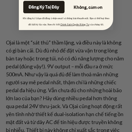
Đăng Ký Tại Đây
Không, cảm ơn
Khi đăng ký là bạn đã đồng ý nhận email và thông báo khuyến mãi. Bạn có thể huỷ theo
dõi bất kỳ lúc nào. Xem chi tiết
Chính Sách Quyền Riêng Tư
của chúng tôi.
Ojai là một “sát thủ” thầm lặng, và điều này là không
có gì bàn cãi. Dù đủ nhỏ để đặt vừa vặn trong lòng
bàn tay hoặc trong túi, nó có đủ năng lượng cho năm
pedal (đúng vậy!). 9V output – mỗi đầu ra ở mức
500mA. Như vậy là quá đủ để làm thoả mãn những
người say mê pedal nhất, thậm chí là những chiếc
pedal đa hiệu ứng. Vẫn chưa đủ cho những hoài bão
lớn lao của bạn? Hãy dùng nhiều pedal hơn thông
qua pedal 24V thru-jack. Và Ojai cũng hoạt động rất
yên tĩnh nhờ thiết kế dual-isolation hạn chế tiếng ồn
mặt đất và từ dây AC để tín hiệu được truyền không
bị nhiễu. Thiết bị này không chỉ xuất sắc trong việc