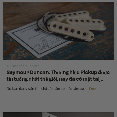
#Hướng dẫn mua hàng
Seymour Duncan: Thương hiệu Pickup được
tin tưởng nhất thế giới, nay đã có mặt tại
Swee Lee
Dù bạn đang săn tìm chất âm ấm áp kiểu vintage, sự bạo liệt của high-gain hiện đại, hay một sự giao thoa tuyệt đẹp ở giữa hai điều trên, Seymour Duncan đã định hình tone tiếng của các guitarist và bassist trong suốt hơn năm thập kỷ qua. Mua…
Đọc