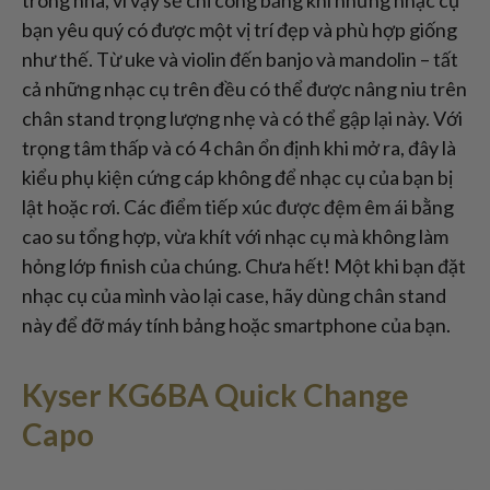
trong nhà, vì vậy sẽ chỉ công bằng khi những nhạc cụ
bạn yêu quý có được một vị trí đẹp và phù hợp giống
như thế. Từ uke và violin đến banjo và mandolin – tất
cả những nhạc cụ trên đều có thể được nâng niu trên
chân stand trọng lượng nhẹ và có thể gập lại này. Với
trọng tâm thấp và có 4 chân ổn định khi mở ra, đây là
kiểu phụ kiện cứng cáp không để nhạc cụ của bạn bị
lật hoặc rơi. Các điểm tiếp xúc được đệm êm ái bằng
cao su tổng hợp, vừa khít với nhạc cụ mà không làm
hỏng lớp finish của chúng. Chưa hết! Một khi bạn đặt
nhạc cụ của mình vào lại case, hãy dùng chân stand
này để đỡ máy tính bảng hoặc smartphone của bạn.
Kyser KG6BA Quick Change
Capo