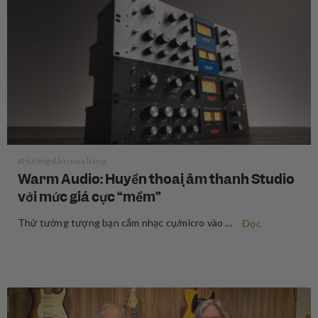
#Hướng dẫn mua hàng
Warm Audio: Huyền thoại âm thanh Studio
với mức giá cực “mềm”
Thử tưởng tượng bạn cắm nhạc cụ/micro vào một preamp và cảm nhận tín hiệu âm thanh thay đổi rõ rệt — dày dặn hơn, ấm áp hơn, đậm đà hơn — đúng chất âm trong những bản thu kinh điển truyền cảm hứng cho bạn chơi nhạc từ thuở…
Đọc