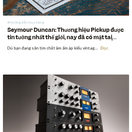
#Hướng dẫn mua hàng
Seymour Duncan: Thương hiệu Pickup được
tin tưởng nhất thế giới, nay đã có mặt tại
Swee Lee
Dù bạn đang săn tìm chất âm ấm áp kiểu vintage, sự bạo liệt của high-gain hiện đại, hay một sự giao thoa tuyệt đẹp ở giữa hai điều trên, Seymour Duncan đã định hình tone tiếng của các guitarist và bassist trong suốt hơn năm thập kỷ qua. Mua…
Đọc