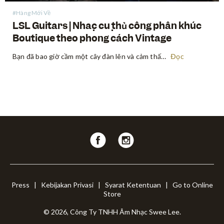
#Hàng Mới Về
LSL Guitars | Nhạc cụ thủ công phân khúc
Boutique theo phong cách Vintage
Bạn đã bao giờ cầm một cây đàn lên và cảm thấy nhạc cụ đó khơi nguồn cảm hứng cho những câu riff và bài hát ngay khi vừa bắt đầu chơi chưa? Có một loại ma thuật đặc biệt chỉ tìm thấy ở những nhạc cụ vintage — một…
Đọc
Follow
Follow
us
us
on
on
Facebook
Instagram
Press
|
Kebijakan Privasi
|
Syarat Ketentuan
|
Go to Online
Store
© 2026, Công Ty TNHH Âm Nhạc Swee Lee.