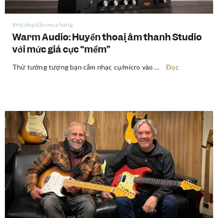
#Hướng dẫn mua hàng
Warm Audio: Huyền thoại âm thanh Studio
với mức giá cực “mềm”
Thử tưởng tượng bạn cắm nhạc cụ/micro vào một preamp và cảm nhận tín hiệu âm thanh thay đổi rõ rệt — dày dặn hơn, ấm áp hơn, đậm đà hơn — đúng chất âm trong những bản thu kinh điển truyền cảm hứng cho bạn chơi nhạc từ thuở…
Đọc