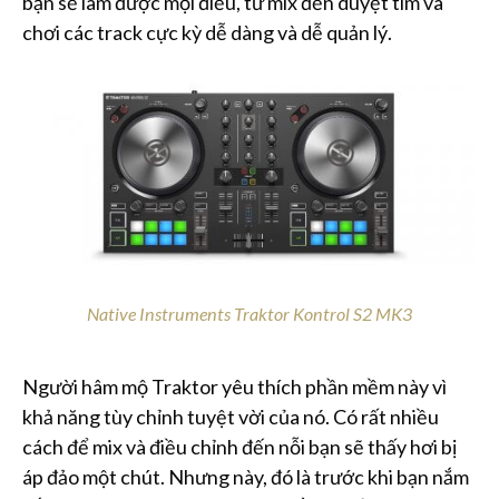
bạn sẽ làm được mọi điều, từ mix đến duyệt tìm và
chơi các track cực kỳ dễ dàng và dễ quản lý.
Native Instruments Traktor Kontrol S2 MK3
Người hâm mộ Traktor yêu thích phần mềm này vì
khả năng tùy chỉnh tuyệt vời của nó. Có rất nhiều
cách để mix và điều chỉnh đến nỗi bạn sẽ thấy hơi bị
áp đảo một chút. Nhưng này, đó là trước khi bạn nắm