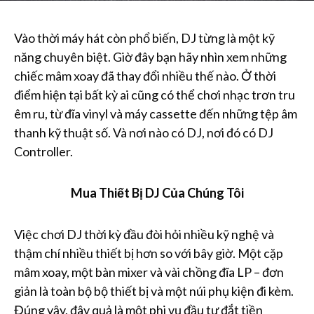
Vào thời máy hát còn phổ biến, DJ từng là một kỹ
năng chuyên biệt. Giờ đây bạn hãy nhìn xem những
chiếc mâm xoay đã thay đổi nhiều thế nào. Ở thời
điểm hiện tại bất kỳ ai cũng có thể chơi nhạc trơn tru
êm ru, từ đĩa vinyl và máy cassette đến những tệp âm
thanh kỹ thuật số. Và nơi nào có DJ, nơi đó có DJ
Controller.
Mua Thiết Bị DJ Của Chúng Tôi
Việc chơi DJ thời kỳ đầu đòi hỏi nhiều kỹ nghệ và
thậm chí nhiều thiết bị hơn so với bây giờ. Một cặp
mâm xoay, một bàn mixer và vài chồng đĩa LP – đơn
giản là toàn bộ bộ thiết bị và một núi phụ kiện đi kèm.
Đúng vậy, đây quả là một phi vụ đầu tư đắt tiền