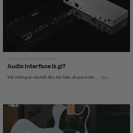
#Mẹo Hay Công nghệ & Thiết bị
Audio Interface là gì?
Với những ai vừa bắt đầu tìm hiểu về quá trình ghi âm, audio interface (thiết bị xử lý âm thanh) có vẻ là một thuật ngữ khó nhằn về mặt chuyên môn, nhưng thực ra, nó không đáng sợ đến vậy. Audio interface là một thiết bị cho phép…
Đọc