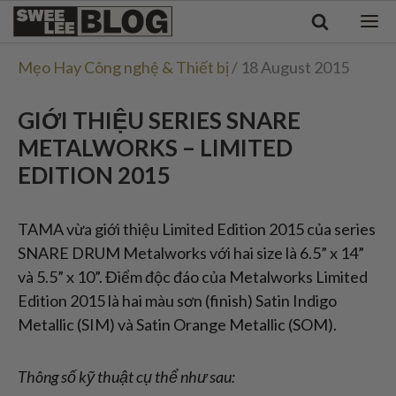
Singapore
Swee
Malaysia
Bahasa Indonesia
Lee
Mẹo Hay Công nghệ & Thiết bị
/ 18 August 2015
Tiếng Việt
Blog
Philippines
GIỚI THIỆU SERIES SNARE
METALWORKS – LIMITED
EDITION 2015
TAMA vừa giới thiệu Limited Edition 2015 của series
SNARE DRUM Metalworks với hai size là 6.5” x 14”
và 5.5” x 10”. Điểm độc đáo của Metalworks Limited
Edition 2015 là hai màu sơn (finish) Satin Indigo
Metallic (SIM) và Satin Orange Metallic (SOM).
Thông số kỹ thuật cụ thể như sau: