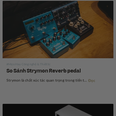
#Mẹo Hay Công nghệ & Thiết bị
So Sánh Strymon Reverb pedal
Strymon là chất xúc tác quan trọng trong tiến trình thay đổi tư duy “chất tiếng analog là hay nhất” trong giới guitar. Sau sự xuất hiện bùng nổ vào năm 2008, Strymon là một trong những công ty tiên phong trong việc ứng dụng con chip DSP để tạo…
Đọc