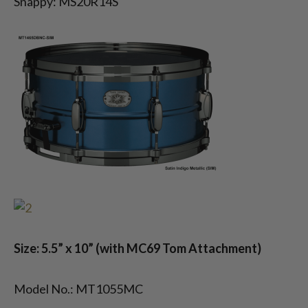
Snappy: MS20R14S
Size: 5.5”
x 10
” (with MC69 Tom Attachment)
Model No.: MT1055MC