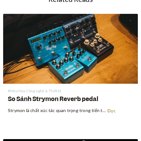
#Mẹo Hay Công nghệ & Thiết bị
So Sánh Strymon Reverb pedal
Strymon là chất xúc tác quan trọng trong tiến trình thay đổi tư duy “chất tiếng analog là hay nhất” trong giới guitar. Sau sự xuất hiện bùng nổ vào năm 2008, Strymon là một trong những công ty tiên phong trong việc ứng dụng con chip DSP để tạo…
Đọc