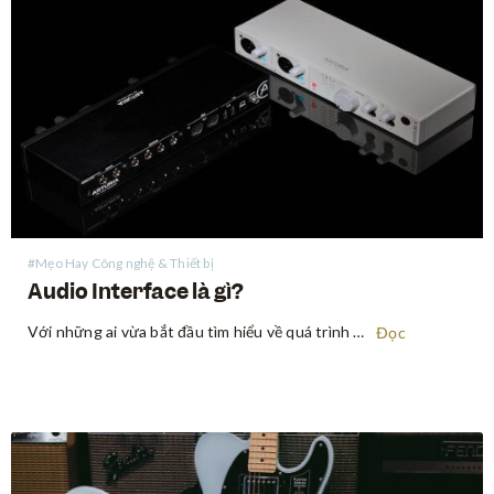
#Mẹo Hay Công nghệ & Thiết bị
Audio Interface là gì?
Với những ai vừa bắt đầu tìm hiểu về quá trình ghi âm, audio interface (thiết bị xử lý âm thanh) có vẻ là một thuật ngữ khó nhằn về mặt chuyên môn, nhưng thực ra, nó không đáng sợ đến vậy. Audio interface là một thiết bị cho phép…
Đọc