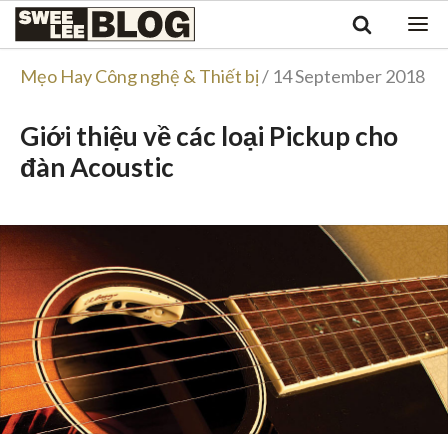
Singapore
Swee
Malaysia
Bahasa Indonesia
Lee
Mẹo Hay Công nghệ & Thiết bị
/ 14 September 2018
Tiếng Việt
Blog
Philippines
Giới thiệu về các loại Pickup cho
đàn Acoustic