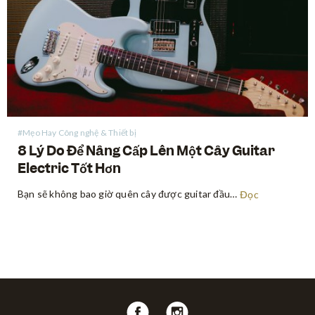
#Mẹo Hay Công nghệ & Thiết bị
8 Lý Do Để Nâng Cấp Lên Một Cây Guitar
Electric Tốt Hơn
Bạn sẽ không bao giờ quên cây được guitar đầu tiên. Vài người trong chúng ta thậm chí sẽ giữ nó suốt cả cuộc đời. Nhưng hầu hết mọi người đều không chỉ chơi một cây guitar, sẽ đến lúc chúng ta cảm thấy rằng chúng ta đã đạt đến…
Đọc
Follow
Follow