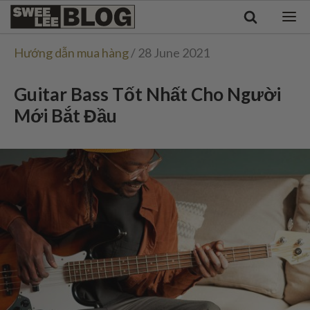
Singapore
Swee
Malaysia
Bahasa Indonesia
Lee
Hướng dẫn mua hàng
/ 28 June 2021
Tiếng Việt
Blog
Philippines
Guitar Bass Tốt Nhất Cho Người
Mới Bắt Đầu