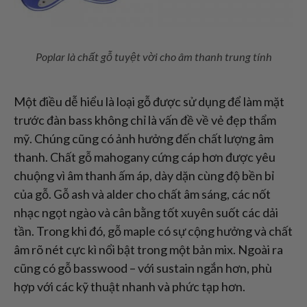
Poplar là chất gỗ tuyệt vời cho âm thanh trung tính
Một điều dễ hiểu là loại gỗ được sử dụng để làm mặt
trước đàn bass không chỉ là vấn đề về vẻ đẹp thẩm
mỹ. Chúng cũng có ảnh hưởng đến chất lượng âm
thanh. Chất gỗ mahogany cứng cáp hơn được yêu
chuộng vì âm thanh ấm áp, dày dặn cùng độ bền bỉ
của gỗ. Gỗ ash và alder cho chất âm sáng, các nốt
nhạc ngọt ngào và cân bằng tốt xuyên suốt các dải
tần. Trong khi đó, gỗ maple có sự cộng hưởng và chất
âm rõ nét cực kì nổi bật trong một bản mix. Ngoài ra
cũng có gỗ basswood – với sustain ngắn hơn, phù
hợp với các kỹ thuật nhanh và phức tạp hơn.