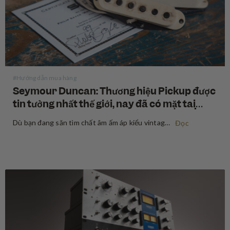
#Hướng dẫn mua hàng
Seymour Duncan: Thương hiệu Pickup được
tin tưởng nhất thế giới, nay đã có mặt tại
Swee Lee
Dù bạn đang săn tìm chất âm ấm áp kiểu vintage, sự bạo liệt của high-gain hiện đại, hay một sự giao thoa tuyệt đẹp ở giữa hai điều trên, Seymour Duncan đã định hình tone tiếng của các guitarist và bassist trong suốt hơn năm thập kỷ qua. Mua…
Đọc