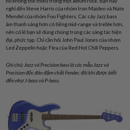
nổ không thể thiếu trong một album rock. Bạn hãy
nghĩ đến Steve Harris của nhóm Iron Maiden và Nate
Mendel của nhóm Foo Fighters. Các cây Jazz bass
âm thanh sáng hơn có tiếng mid-range và treble hơn,
nên có lẽ bạn sẽ dùng chúng trong các sáng tác hiện
đại, phức tạp. Chỉ cần hỏi John Paul Jones của nhóm
Led Zeppelin hoặc Flea của Red Hot Chili Peppers.
Ghi chú: Jazz và Precision bass là các mẫu Jazz và
Precision độc đáo đậm chất Fender, đôi khi được biết
đến như J-bass và P-bass.