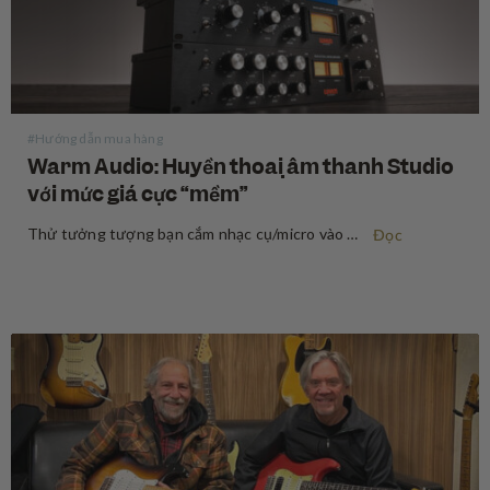
#Hướng dẫn mua hàng
Warm Audio: Huyền thoại âm thanh Studio
với mức giá cực “mềm”
Thử tưởng tượng bạn cắm nhạc cụ/micro vào một preamp và cảm nhận tín hiệu âm thanh thay đổi rõ rệt — dày dặn hơn, ấm áp hơn, đậm đà hơn — đúng chất âm trong những bản thu kinh điển truyền cảm hứng cho bạn chơi nhạc từ thuở…
Đọc