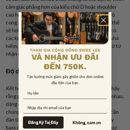
cảm giác phẳng hơn của kiểu chữ D hoặc shoulder
cao hơn của kiểu chữ U. Cần đàn kiểu chữ V có độ
cong cần nhỏ nhất nên việc đặt các ngón tay có thể
sẽ hơi khó khăn với kiểu cần này. Ngoài ra cũng có
các kiểu cần đàn không đối xứng, nhưng chúng khá
hiếm. Khi bạn dần dần hiểu hơn về bass, bạn sẽ từ từ
nhận ra kiểu cần đàn nào bạn thích chơi nhất.
Độ dày và khoảng cách phím
Tận hưởng mức giảm gây ghiền cho đơn online
đầu tiên của bạn.
Kết hợp cùng với những yếu tố kể trên, bạn sẽ thấy
rằng giữa các mẫu đàn và các thương hiệu khác nhau,
dáng đàn giống nhau không đồng nghĩa với việc
chúng có cùng kích thước. Mặc dù độ rộng của cần
đàn tăng dần lên về phía đầu cần, hầu hết các tay
Đăng Ký Tại Đây
Không, cảm ơn
bass đều chơi quanh 5 phím đầu tiên. Cần đàn Jazz