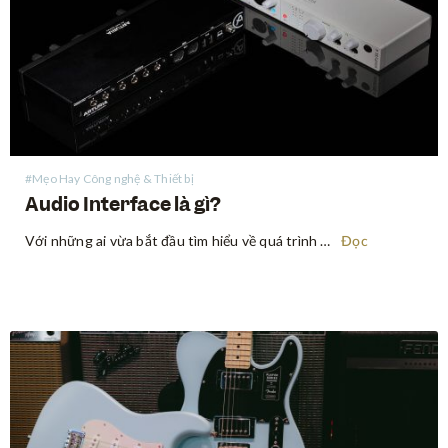
#Mẹo Hay Công nghệ & Thiết bị
Audio Interface là gì?
Với những ai vừa bắt đầu tìm hiểu về quá trình ghi âm, audio interface (thiết bị xử lý âm thanh) có vẻ là một thuật ngữ khó nhằn về mặt chuyên môn, nhưng thực ra, nó không đáng sợ đến vậy. Audio interface là một thiết bị cho phép…
Đọc