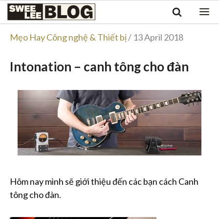
Singapore
Swee
Malaysia
Bahasa Indonesia
Lee
Mẹo Hay Công nghệ & Thiết bị
/ 13 April 2018
Tiếng Việt
Blog
Philippines
Intonation – canh tông cho đàn
Hôm nay mình sẽ giới thiệu đến các bạn cách Canh
tông cho đàn.