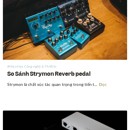
#Mẹo Hay Công nghệ & Thiết bị
So Sánh Strymon Reverb pedal
Strymon là chất xúc tác quan trọng trong tiến trình thay đổi tư duy “chất tiếng analog là hay nhất” trong giới guitar. Sau sự xuất hiện bùng nổ vào năm 2008, Strymon là một trong những công ty tiên phong trong việc ứng dụng con chip DSP để tạo…
Đọc