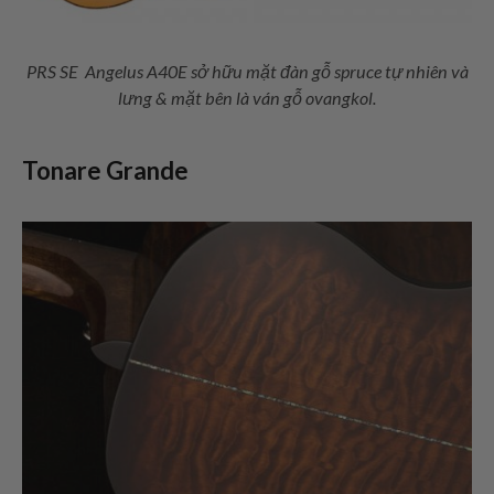
PRS SE Angelus A40E sở hữu mặt đàn gỗ spruce tự nhiên và
lưng & mặt bên là ván gỗ ovangkol.
Tonare Grande