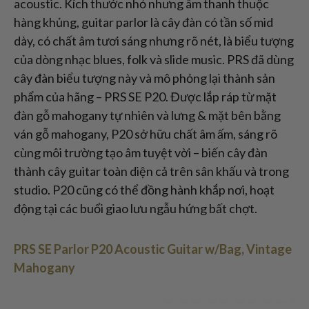
acoustic. Kích thước nhỏ nhưng âm thanh thuộc
hàng khủng, guitar parlor là cây đàn có tần số mid
dày, có chất âm tươi sáng nhưng rõ nét, là biểu tượng
của dòng nhạc blues, folk và slide music. PRS đã dùng
cây đàn biểu tượng này và mô phỏng lại thành sản
phẩm của hãng – PRS SE P20. Được lắp ráp từ mặt
đàn gỗ mahogany tự nhiên và lưng & mặt bên bằng
ván gỗ mahogany, P20 sở hữu chất âm ấm, sáng rõ
cùng môi trường tạo âm tuyệt vời – biến cây đàn
thành cây guitar toàn diện cả trên sân khấu và trong
studio. P20 cũng có thể đồng hành khắp nơi, hoạt
động tại các buổi giao lưu ngẫu hứng bất chợt.
PRS SE Parlor P20 Acoustic Guitar w/Bag, Vintage
Mahogany