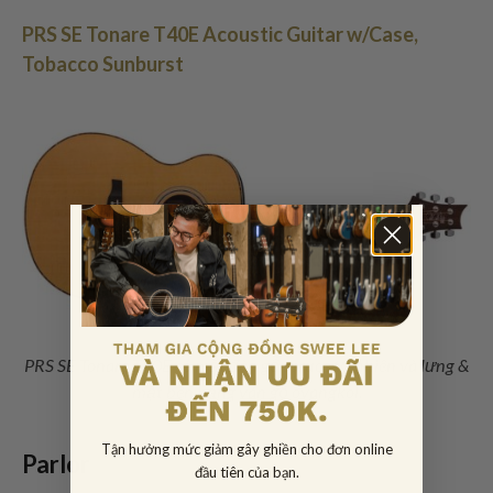
PRS SE Tonare T40E Acoustic Guitar w/Case,
Tobacco Sunburst
PRS SE Tonare T40E có mặt đàn gỗ spruce tự nhiên và lưng &
mặt bên bằng ván gỗ ovangkol.
Tận hưởng mức giảm gây ghiền cho đơn online
Parlor
đầu tiên của bạn.