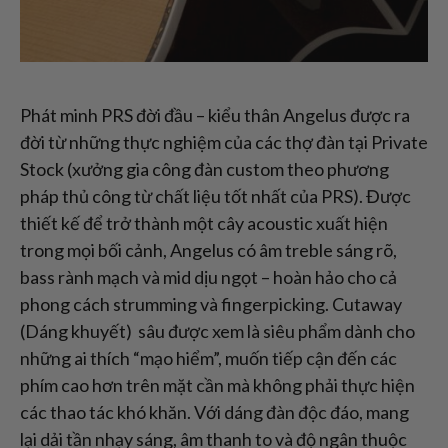
Phát minh PRS đời đầu – kiểu thân Angelus được ra
đời từ những thực nghiệm của các thợ đàn tại Private
Stock (xưởng gia công đàn custom theo phương
pháp thủ công từ chất liệu tốt nhất của PRS). Được
thiết kế để trở thành một cây acoustic xuất hiện
trong mọi bối cảnh, Angelus có âm treble sáng rõ,
bass rành mạch và mid dịu ngọt – hoàn hảo cho cả
phong cách strumming và fingerpicking. Cutaway
(Dáng khuyết) sâu được xem là siêu phẩm dành cho
những ai thích “mạo hiểm”, muốn tiếp cận đến các
phím cao hơn trên mặt cần mà không phải thực hiện
các thao tác khó khăn. Với dáng đàn độc đáo, mang
lại dải tần nhạy sáng, âm thanh to và độ ngân thuộc