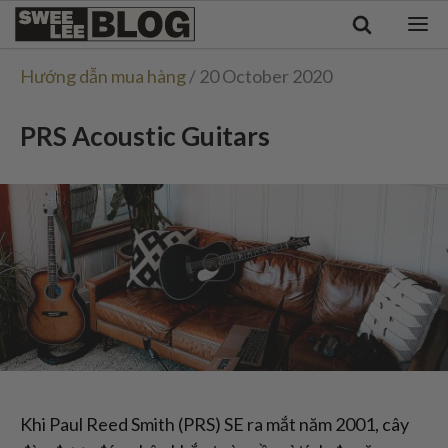
Singapore
Swee
Malaysia
Bahasa Indonesia
Lee
Hướng dẫn mua hàng
/ 20 October 2020
Tiếng Việt
Blog
Philippines
PRS Acoustic Guitars
Khi Paul Reed Smith (PRS) SE ra mắt năm 2001, cây