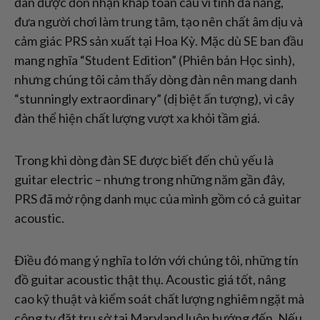
đàn được đón nhận khắp toàn cầu vì tính đa năng,
đưa người chơi làm trung tâm, tạo nên chất âm dịu và
cảm giác PRS sản xuất tại Hoa Kỳ. Mặc dù SE ban đầu
mang nghĩa “Student Edition” (Phiên bản Học sinh),
nhưng chúng tôi cảm thấy dòng đàn nên mang danh
“stunningly extraordinary” (dị biệt ấn tượng), vì cây
đàn thể hiện chất lượng vượt xa khỏi tầm giá.
Trong khi dòng đàn SE được biết đến chủ yếu là
guitar electric – nhưng trong những năm gần đây,
PRS đã mở rộng danh mục của mình gồm có cả guitar
acoustic.
Điều đó mang ý nghĩa to lớn với chúng tôi, những tín
đồ guitar acoustic thật thụ. Acoustic giá tốt, nâng
cao kỹ thuật và kiểm soát chất lượng nghiêm ngặt mà
công ty đặt trụ sở tại Maryland luôn hướng đến. Nếu