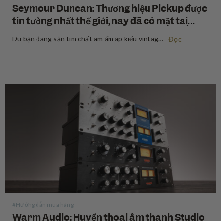
Seymour Duncan: Thương hiệu Pickup được
tin tưởng nhất thế giới, nay đã có mặt tại
Swee Lee
Dù bạn đang săn tìm chất âm ấm áp kiểu vintage, sự bạo liệt của high-gain hiện đại, hay một sự giao thoa tuyệt đẹp ở giữa hai điều trên, Seymour Duncan đã định hình tone tiếng của các guitarist và bassist trong suốt hơn năm thập kỷ qua. Mua…
Đọc
#Hướng dẫn mua hàng
Warm Audio: Huyền thoại âm thanh Studio