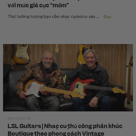
với mức giá cực “mềm”
Thử tưởng tượng bạn cắm nhạc cụ/micro vào một preamp và cảm nhận tín hiệu âm thanh thay đổi rõ rệt — dày dặn hơn, ấm áp hơn, đậm đà hơn — đúng chất âm trong những bản thu kinh điển truyền cảm hứng cho bạn chơi nhạc từ thuở…
Đọc
#Hàng Mới Về
LSL Guitars | Nhạc cụ thủ công phân khúc
Boutique theo phong cách Vintage