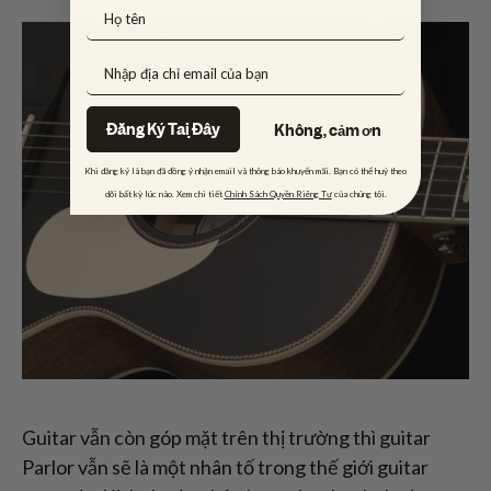
Đăng Ký Tại Đây
Không, cảm ơn
Khi đăng ký là bạn đã đồng ý nhận email và thông báo khuyến mãi. Bạn có thể huỷ theo
dõi bất kỳ lúc nào. Xem chi tiết
Chính Sách Quyền Riêng Tư
của chúng tôi.
Guitar vẫn còn góp mặt trên thị trường thì guitar
Parlor vẫn sẽ là một nhân tố trong thế giới guitar