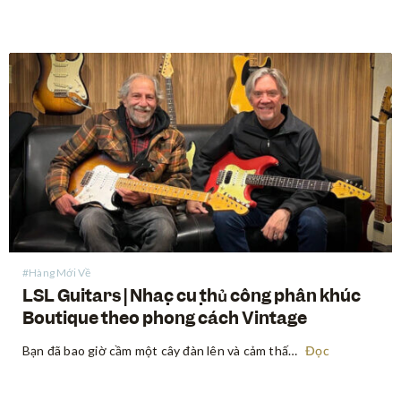
#Hàng Mới Về
LSL Guitars | Nhạc cụ thủ công phân khúc
Boutique theo phong cách Vintage
Bạn đã bao giờ cầm một cây đàn lên và cảm thấy nhạc cụ đó khơi nguồn cảm hứng cho những câu riff và bài hát ngay khi vừa bắt đầu chơi chưa? Có một loại ma thuật đặc biệt chỉ tìm thấy ở những nhạc cụ vintage — một…
Đọc