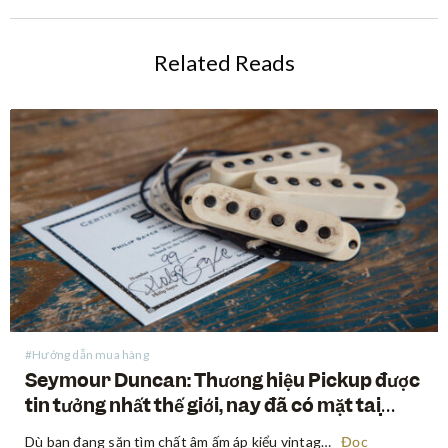
Related Reads
#Hướng dẫn mua hàng
Seymour Duncan: Thương hiệu Pickup được
tin tưởng nhất thế giới, nay đã có mặt tại
Swee Lee
Dù bạn đang săn tìm chất âm ấm áp kiểu vintage, sự bạo liệt của high-gain hiện đại, hay một sự giao thoa tuyệt đẹp ở giữa hai điều trên, Seymour Duncan đã định hình tone tiếng của các guitarist và bassist trong suốt hơn năm thập kỷ qua. Mua…
Đọc