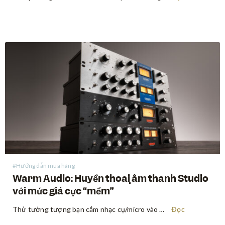
#Hướng dẫn mua hàng
Warm Audio: Huyền thoại âm thanh Studio
với mức giá cực “mềm”
Thử tưởng tượng bạn cắm nhạc cụ/micro vào một preamp và cảm nhận tín hiệu âm thanh thay đổi rõ rệt — dày dặn hơn, ấm áp hơn, đậm đà hơn — đúng chất âm trong những bản thu kinh điển truyền cảm hứng cho bạn chơi nhạc từ thuở…
Đọc