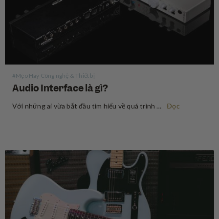
#Mẹo Hay Công nghệ & Thiết bị
Audio Interface là gì?
Với những ai vừa bắt đầu tìm hiểu về quá trình ghi âm, audio interface (thiết bị xử lý âm thanh) có vẻ là một thuật ngữ khó nhằn về mặt chuyên môn, nhưng thực ra, nó không đáng sợ đến vậy. Audio interface là một thiết bị cho phép…
Đọc