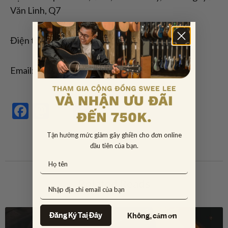
Văn Linh, Q7
Điện thoại: 08 3771 3764
Email: sales@sweelee.com.vn
Facebook
Mastodon
Email
Share
Tận hưởng mức giảm gây ghiền cho đơn online
đầu tiên của bạn.
Related Reads
Đăng Ký Tại Đây
Không, cảm ơn