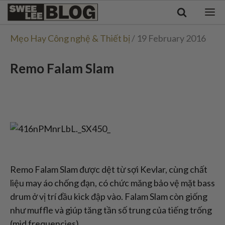
Singapore
Swee
Malaysia
Bahasa Indonesia
Lee
Mẹo Hay Công nghệ & Thiết bị
/ 19 February 2016
Tiếng Việt
Blog
Philippines
Remo Falam Slam
Remo Falam Slam được dệt từ sợi Kevlar, cùng chất
liệu may áo chống đạn, có chức măng bảo vệ mặt bass
drum ở vị trí đầu kick đập vào. Falam Slam còn giống
như muffle và giúp tăng tần số trung của tiếng trống
(mid frequencies).