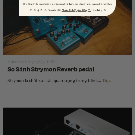
Khi đăng ký là bạn đã đồng ý nhận email và thông báo khuyến mãi. Bạn có thể huỷ theo
dõi bất kỳ lúc nào. Xem chi tiết
Chính Sách Quyền Riêng Tư
của chúng tôi.
#Mẹo Hay Công nghệ & Thiết bị
So Sánh Strymon Reverb pedal
Strymon là chất xúc tác quan trọng trong tiến trình thay đổi tư duy “chất tiếng analog là hay nhất” trong giới guitar. Sau sự xuất hiện bùng nổ vào năm 2008, Strymon là một trong những công ty tiên phong trong việc ứng dụng con chip DSP để tạo…
Đọc