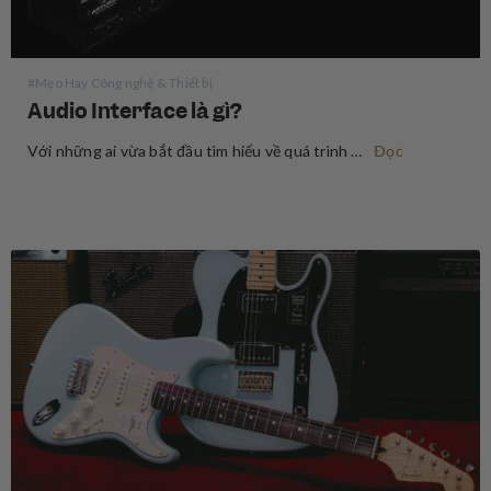
#Mẹo Hay Công nghệ & Thiết bị
Audio Interface là gì?
Với những ai vừa bắt đầu tìm hiểu về quá trình ghi âm, audio interface (thiết bị xử lý âm thanh) có vẻ là một thuật ngữ khó nhằn về mặt chuyên môn, nhưng thực ra, nó không đáng sợ đến vậy. Audio interface là một thiết bị cho phép…
Đọc