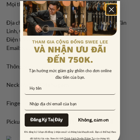
Mọi thông tin về giá vui lòng liên hệ:
Địa chỉ shop:Lầu 3, SC VivoCity, 1058 Nguyễn Văn
Linh, Q7
Điện thoại: 08 3771 3764
Email: sales@sweelee.com.vn
Thông số:
Tận hưởng mức giảm gây ghiền cho đơn online
đầu tiên của bạn.
Neck Material
Mahogany
Fingerboard Mat’l
Rosewood
Đăng Ký Tại Đây
Không, cảm ơn
Pickup
Epiphone Ceramic Plus™; Zebra-coil
Khi đăng ký là bạn đã đồng ý nhận email và thông báo khuyến mãi. Bạn có thể huỷ theo
dõi bất kỳ lúc nào. Xem chi tiết
Chính Sách Quyền Riêng Tư
của chúng tôi.