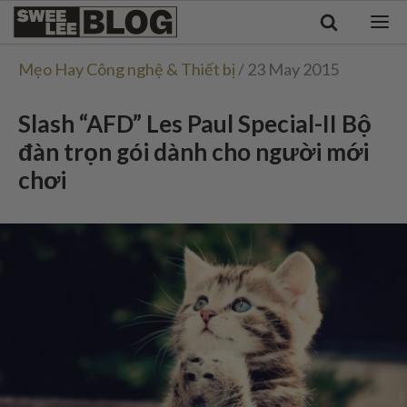
Singapore
Swee
Malaysia
Bahasa Indonesia
Lee
Mẹo Hay Công nghệ & Thiết bị
/ 23 May 2015
Tiếng Việt
Blog
Philippines
Slash “AFD” Les Paul Special-II Bộ
đàn trọn gói dành cho người mới
chơi