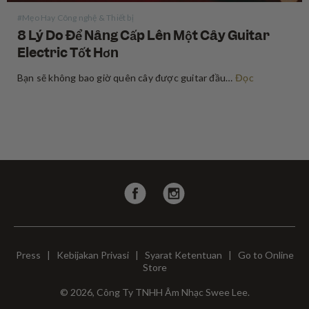
#Mẹo Hay Công nghệ & Thiết bị
8 Lý Do Để Nâng Cấp Lên Một Cây Guitar
Electric Tốt Hơn
Bạn sẽ không bao giờ quên cây được guitar đầu tiên. Vài người trong chúng ta thậm chí sẽ giữ nó suốt cả cuộc đời. Nhưng hầu hết mọi người đều không chỉ chơi một cây guitar, sẽ đến lúc chúng ta cảm thấy rằng chúng ta đã đạt đến…
Đọc
Follow
Follow
us
us
on
on
Facebook
Instagram
Press
|
Kebijakan Privasi
|
Syarat Ketentuan
|
Go to Online
Store
© 2026, Công Ty TNHH Âm Nhạc Swee Lee.