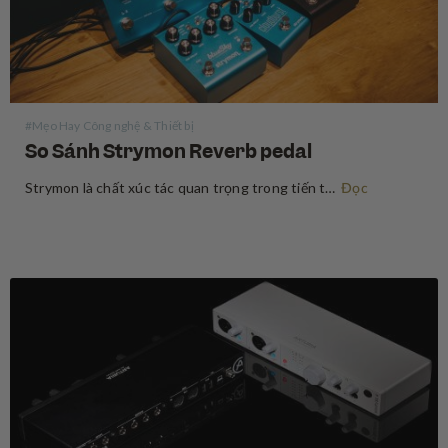
#Mẹo Hay Công nghệ & Thiết bị
So Sánh Strymon Reverb pedal
Strymon là chất xúc tác quan trọng trong tiến trình thay đổi tư duy “chất tiếng analog là hay nhất” trong giới guitar. Sau sự xuất hiện bùng nổ vào năm 2008, Strymon là một trong những công ty tiên phong trong việc ứng dụng con chip DSP để tạo…
Đọc