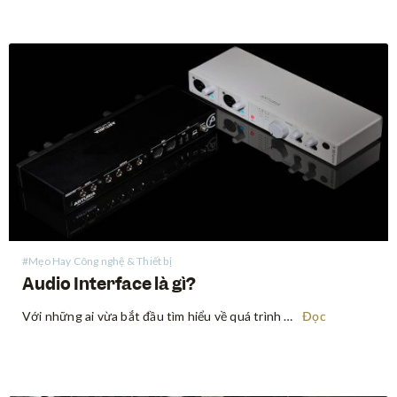
#Mẹo Hay Công nghệ & Thiết bị
Audio Interface là gì?
Với những ai vừa bắt đầu tìm hiểu về quá trình ghi âm, audio interface (thiết bị xử lý âm thanh) có vẻ là một thuật ngữ khó nhằn về mặt chuyên môn, nhưng thực ra, nó không đáng sợ đến vậy. Audio interface là một thiết bị cho phép…
Đọc