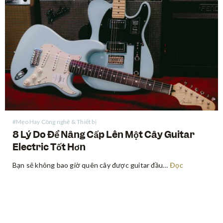
#Mẹo Hay Công nghệ & Thiết bị
8 Lý Do Để Nâng Cấp Lên Một Cây Guitar
Electric Tốt Hơn
Bạn sẽ không bao giờ quên cây được guitar đầu tiên. Vài người trong chúng ta thậm chí sẽ giữ nó suốt cả cuộc đời. Nhưng hầu hết mọi người đều không chỉ chơi một cây guitar, sẽ đến lúc chúng ta cảm thấy rằng chúng ta đã đạt đến…
Đọc