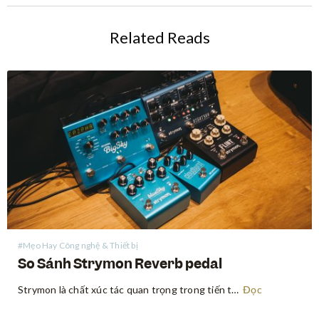
Related Reads
#Mẹo Hay Công nghệ & Thiết bị
So Sánh Strymon Reverb pedal
Strymon là chất xúc tác quan trọng trong tiến trình thay đổi tư duy “chất tiếng analog là hay nhất” trong giới guitar. Sau sự xuất hiện bùng nổ vào năm 2008, Strymon là một trong những công ty tiên phong trong việc ứng dụng con chip DSP để tạo…
Đọc