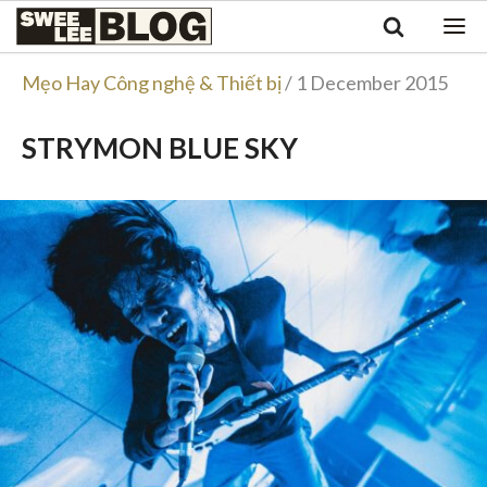
Singapore
Swee
Malaysia
Bahasa Indonesia
Lee
Mẹo Hay Công nghệ & Thiết bị
/ 1 December 2015
Tiếng Việt
Blog
Philippines
STRYMON BLUE SKY