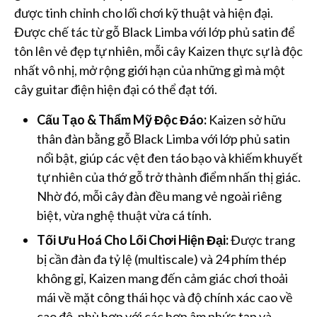
được tinh chỉnh cho lối chơi kỹ thuật và hiện đại.
Được chế tác từ gỗ Black Limba với lớp phủ satin để
tôn lên vẻ đẹp tự nhiên, mỗi cây Kaizen thực sự là độc
nhất vô nhị, mở rộng giới hạn của những gì mà một
cây guitar điện hiện đại có thể đạt tới.
Cấu Tạo & Thẩm Mỹ Độc Đáo:
Kaizen sở hữu
thân đàn bằng gỗ Black Limba với lớp phủ satin
nổi bật, giúp các vệt đen táo bạo và khiếm khuyết
tự nhiên của thớ gỗ trở thành điểm nhấn thị giác.
Nhờ đó, mỗi cây đàn đều mang vẻ ngoài riêng
biệt, vừa nghệ thuật vừa cá tính.
Tối Ưu Hoá Cho Lối Chơi Hiện Đại:
Được trang
bị cần đàn đa tỷ lệ (multiscale) và 24 phím thép
không gỉ, Kaizen mang đến cảm giác chơi thoải
mái về mặt công thái học và độ chính xác cao về
cao độ, phù hợp với các hợp âm phức tạp và