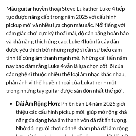
Mẫu guitar huyền thoại Steve Lukather Luke 4 tiếp
tục được nâng cấp trong năm 2025 với cấu hình
pickup mới và nhiều lựa chọn màu sắc. Nổi tiếng với
cảm giác chơi cực kỳ thoải mái, độ cân bằng hoàn hảo
và khả năng thích ứng cao, Luke 4 luôn là cây đàn
được yêu thích bởi những nghệ sĩ cần sự biểu cảm
tinh tế cùng âm thanh mạnh mẽ. Những cải tiến năm
nay bảo đảm rằng Luke 4 vẫn là lựa chọn cốt lõi của
các nghệ sĩ thuộc nhiều thể loại âm nhạc khác nhau,
phản ánh vị thế huyền thoại của Lukather – một
trong những tay guitar được săn đón nhất thế giới.
Dải Âm Rộng Hơn:
Phiên bản L4 năm 2025 giới
thiệu các cấu hình pickup mới, giúp mở rộng khả
năng đa dạng hóa âm thanh vốn đã rất ấn tượng.
Nhờ đó, người chơi có thể khám phá dải âm rộng