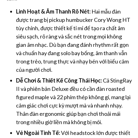
Linh Hoạt & Âm Thanh Rõ Nét:
Hai mẫu đàn
được trang bị pickup humbucker Cory Wong HT
tùy chỉnh, được thiết kế tỉ mỉ để tạo ra chất âm
siêu sạch, rõ ràng và sắc nét trong mọi không
gian âm nhạc. Dù bạn đang đánh rhythm rất gọn
và chuẩn hay đang solo bay bổng, âm thanh vẫn
trong trẻo, trung thực và nhạy bén với biểu cảm
của người chơi.
Dễ Chơi & Thiết Kế Công Thái Học:
Cả StingRay
II và phiên bản Deluxe đều có cần đàn roasted
figured maple và 22 phím thép không gỉ, mang lại
cảm giác chơi cực kỳ mượt mà và nhanh nhạy.
Thân đàn ergonomic giúp bạn chơi thoải mái
trong nhiều giờ liền mà không bị mỏi.
Vẻ Ngoài Tinh Tế:
Với headstock lớn được thiết