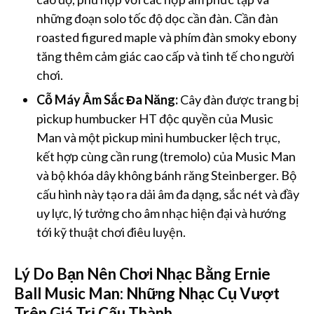
những đoạn solo tốc độ dọc cần đàn. Cần đàn
roasted figured maple và phím đàn smoky ebony
tăng thêm cảm giác cao cấp và tinh tế cho người
chơi.
Cỗ Máy Âm Sắc Đa Năng:
Cây đàn được trang bị
pickup humbucker HT độc quyền của Music
Man và một pickup mini humbucker lệch trục,
kết hợp cùng cần rung (tremolo) của Music Man
và bộ khóa dây không bánh răng Steinberger. Bộ
cấu hình này tạo ra dải âm đa dạng, sắc nét và đầy
uy lực, lý tưởng cho âm nhạc hiện đại và hướng
tới kỹ thuật chơi điêu luyện.
Lý Do Bạn Nên Chơi Nhạc Bằng Ernie
Ball Music Man: Những Nhạc Cụ Vượt
Trên Giá Trị Cấu Thành