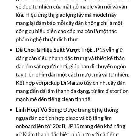
vẻ đẹp tự nhiên của mặt gỗ maple vân nổi và vân
lửa. Hiệu ứng thị giác lộng lẫy mà model này
mang lại đảm bảo mỗi cây đàn không chỉ là một
công cụ biểu diễn cao cấp mà còn là một tác
phẩm nghệ thuật đích thực.
Dễ Chơi & Hiệu Suất Vượt Trội:
JP15 vẫn giữ
dáng cần siêu nhanh đặc trưng và thiết kế thân
đàn ôm sát người chơi, giúp bạn di chuyển ngón
tay trên phím đàn một cách mượt mà và tự nhiên.
Kết hợp với pickup DiMarzio tùy chỉnh, cây đàn
mang đến dải âm thanh đa dạng, từ âm distortion
mạnh mẽ đến tiếng clean tinh tế.
Linh Hoạt Vô Song:
Được trang bị hệ thống
ngựa đàn có tích hợp piezo và bộ tăng âm
onboard lên tới 20dB, JP15 mang đến khả năng
xử lý âm thanh đặc biệt, phù hợp với cả tiếng