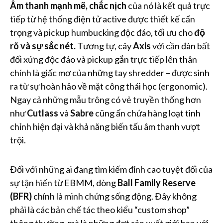
Âm thanh mạnh mẽ, chắc nịch
của nó là kết quả trực
tiếp từ hệ thống điện tử active được thiết kế cẩn
trọng và pickup humbucking độc đáo, tối ưu cho
độ
rõ và sự sắc nét.
Tương tự, cây
Axis
với cần đàn bất
đối xứng độc đáo và pickup gắn trực tiếp lên thân
chính là giấc mơ của những tay shredder – được sinh
ra từ sự hoàn hảo về mặt công thái học (ergonomic).
Ngay cả những mẫu trông có vẻ truyền thống hơn
như
Cutlass
và
Sabre
cũng ẩn chứa hàng loạt tinh
chỉnh hiện đại và khả năng biến tấu âm thanh vượt
trội.
Đối với những ai đang tìm kiếm đỉnh cao tuyệt đối của
sự tận hiến từ EBMM, dòng
Ball Family Reserve
(BFR)
chính là minh chứng sống động. Đây không
phải là các bản chế tác theo kiểu “custom shop”