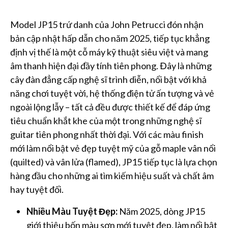
Model JP15 trứ danh của John Petrucci đón nhận
bản cập nhật hấp dẫn cho năm 2025, tiếp tục khẳng
định vị thế là một cỗ máy kỹ thuật siêu việt và mang
âm thanh hiện đại đầy tính tiên phong. Đây là những
cây đàn đẳng cấp nghệ sĩ trình diễn, nổi bật với khả
năng chơi tuyệt vời, hệ thống điện tử ấn tượng và vẻ
ngoài lộng lẫy – tất cả đều được thiết kế để đáp ứng
tiêu chuẩn khắt khe của một trong những nghệ sĩ
guitar tiên phong nhất thời đại. Với các màu finish
mới làm nổi bật vẻ đẹp tuyệt mỹ của gỗ maple vân nổi
(quilted) và vân lửa (flamed), JP15 tiếp tục là lựa chọn
hàng đầu cho những ai tìm kiếm hiệu suất và chất âm
hay tuyệt đối.
Nhiều Màu Tuyệt Đẹp:
Năm 2025, dòng JP15
giới thiệu bốn màu sơn mới tuyệt đẹp, làm nổi bật