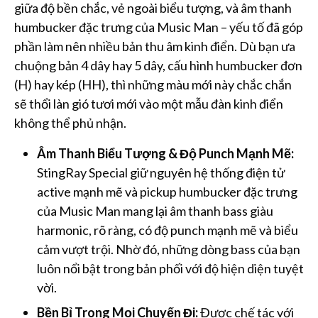
giữa độ bền chắc, vẻ ngoài biểu tượng, và âm thanh
humbucker đặc trưng của Music Man – yếu tố đã góp
phần làm nên nhiều bản thu âm kinh điển. Dù bạn ưa
chuộng bản 4 dây hay 5 dây, cấu hình humbucker đơn
(H) hay kép (HH), thì những màu mới này chắc chắn
sẽ thổi làn gió tươi mới vào một mẫu đàn kinh điển
không thể phủ nhận.
Âm Thanh Biểu Tượng & Độ Punch Mạnh Mẽ:
StingRay Special giữ nguyên hệ thống điện tử
active mạnh mẽ và pickup humbucker đặc trưng
của Music Man mang lại âm thanh bass giàu
harmonic, rõ ràng, có độ punch mạnh mẽ và biểu
cảm vượt trội. Nhờ đó, những dòng bass của bạn
luôn nổi bật trong bản phối với độ hiện diện tuyệt
vời.
Bền Bỉ Trong Mọi Chuyến Đi:
Được chế tác với