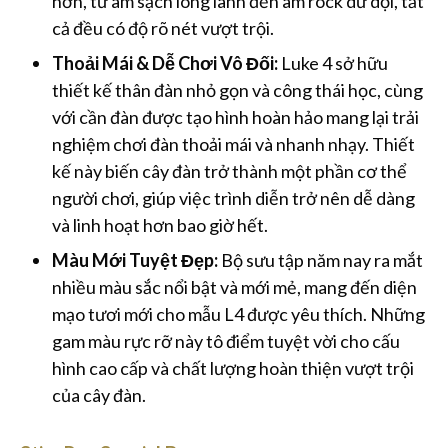
hơn, từ âm sạch long lanh đến âm rock dữ dội, tất
cả đều có độ rõ nét vượt trội.
Thoải Mái & Dễ Chơi Vô Đối:
Luke 4 sở hữu
thiết kế thân đàn nhỏ gọn và công thái học, cùng
với cần đàn được tạo hình hoàn hảo mang lại trải
nghiệm chơi đàn thoải mái và nhanh nhạy. Thiết
kế này biến cây đàn trở thành một phần cơ thể
người chơi, giúp việc trình diễn trở nên dễ dàng
và linh hoạt hơn bao giờ hết.
Màu Mới Tuyệt Đẹp:
Bộ sưu tập năm nay ra mắt
nhiều màu sắc nổi bật và mới mẻ, mang đến diện
mạo tươi mới cho mẫu L4 được yêu thích. Những
gam màu rực rỡ này tô điểm tuyệt vời cho cấu
hình cao cấp và chất lượng hoàn thiện vượt trội
của cây đàn.