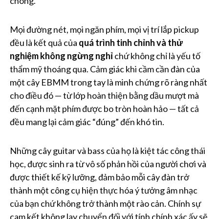
chóng.
Mọi đường nét, mọi ngăn phím, mọi vị trí lắp pickup
đều là kết quả của
quá trình tinh chỉnh và thử
nghiệm không ngừng nghỉ
chứ không chỉ là yếu tố
thẩm mỹ thoáng qua. Cảm giác khi cầm cần đàn của
một cây EBMM trong tay là minh chứng rõ ràng nhất
cho điều đó — từ lớp hoàn thiện bằng dầu mượt mà
đến cạnh mặt phím được bo tròn hoàn hảo — tất cả
đều mang lại cảm giác “đúng” đến khó tin.
Những cây guitar và bass của họ là kiệt tác công thái
học, được sinh ra từ vô số phản hồi của người chơi và
được thiết kế kỹ lưỡng, đảm bảo mỗi cây đàn trở
thành một công cụ hiện thực hóa ý tưởng âm nhạc
của bạn chứ không trở thành một rào cản. Chính sự
cam kết không lay chuyển đối với tính chính xác ấy sẽ