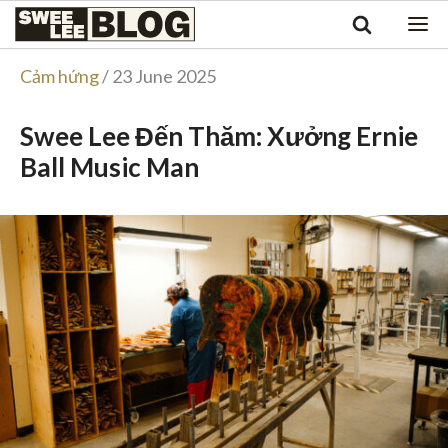
Singapore
Swee
Malaysia
Bahasa Indonesia
Lee
Cảm hứng
/ 23 June 2025
Tiếng Việt
Blog
Philippines
Swee Lee Đến Thăm: Xưởng Ernie
Ball Music Man