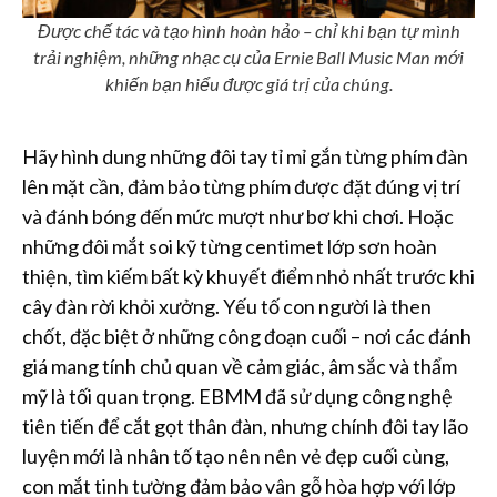
Được chế tác và tạo hình hoàn hảo – chỉ khi bạn tự mình
trải nghiệm, những nhạc cụ của Ernie Ball Music Man mới
khiến bạn hiểu được giá trị của chúng.
Hãy hình dung những đôi tay tỉ mỉ gắn từng phím đàn
lên mặt cần, đảm bảo từng phím được đặt đúng vị trí
và đánh bóng đến mức mượt như bơ khi chơi. Hoặc
những đôi mắt soi kỹ từng centimet lớp sơn hoàn
thiện, tìm kiếm bất kỳ khuyết điểm nhỏ nhất trước khi
cây đàn rời khỏi xưởng. Yếu tố con người là then
chốt, đặc biệt ở những công đoạn cuối – nơi các đánh
giá mang tính chủ quan về cảm giác, âm sắc và thẩm
mỹ là tối quan trọng. EBMM đã sử dụng công nghệ
tiên tiến để cắt gọt thân đàn, nhưng chính đôi tay lão
luyện mới là nhân tố tạo nên nên vẻ đẹp cuối cùng,
con mắt tinh tường đảm bảo vân gỗ hòa hợp với lớp