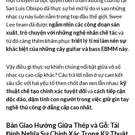
một chuyến đi độc quyền đến thăm xưởng của họ tại
San Luis Obispo đã thực sự hé mở lý do vì sao những
nhạc cụ này luôn nằm trong top đầu thế giới. Swee
Lee team đã được
ngắm nhìn các công đoạn sản
xuất, trò chuyện với những nghệ nhân chế tác
và
từ đó càng thêm khâm phục
triết lý tỉ mỉ làm nên sự
khác biệt của những cây guitar và bass EBMM này.
Vậy điều gì thực sự khiến chúng nổi bật giữa vô số
nhạc cụ cao cấp khác? Câu trả lời nằm ở sự cam kết
sâu sắc với hai yếu tố then chốt đan xen lẫn nhau:
kỹ
thuật chế tạo chính xác tuyệt đối
và
cách tiếp cận
độc đáo, đậm tính con người trong việc giữ gìn tay
nghề thủ công ở đẳng cấp cao nhất.
Bản Giao Hưởng Giữa Thép và Gỗ: Tái
Định Nghĩa Sự Chính Xác Trong Kỹ Thuật