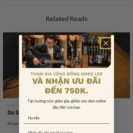
Related Reads
Tận hưởng mức giảm gây ghiền cho đơn online
#Mẹo Hay Công nghệ & Thiết bị
đầu tiên của bạn.
So Sánh Strymon Reverb pedal
Strymon là chất xúc tác quan trọng trong tiến trình thay đổi tư duy “chất tiếng analog là hay nhất” trong giới guitar. Sau sự xuất hiện bùng nổ vào năm 2008, Strymon là một trong những công ty tiên phong trong việc ứng dụng con chip DSP để tạo…
Đọc