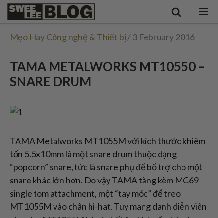
Singapore
Swee
Malaysia
Bahasa Indonesia
Lee
Mẹo Hay Công nghệ & Thiết bị
/ 3 February 2016
Tiếng Việt
Blog
Philippines
TAMA METALWORKS MT10550 –
SNARE DRUM
TAMA Metalworks MT1055M với kích thước khiêm
tốn 5.5x10mm là một snare drum thuộc dạng
“popcorn” snare, tức là snare phụ để bổ trợ cho một
snare khác lớn hơn. Do vậy TAMA tăng kèm MC69
single tom attachment, một “tay móc” để treo
MT1055M vào chân hi-hat. Tuy mang danh diễn viên