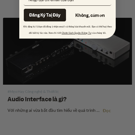
Đăng Ký Tại Đây
Không, cảm ơn
Khi đăng ký là bạn đã đồng ý nhận email và thông báo khuyến mãi. Bạn có thể huỷ theo
dõi bất kỳ lúc nào. Xem chi tiết
Chính Sách Quyền Riêng Tư
của chúng tôi.
#Mẹo Hay Công nghệ & Thiết bị
Audio Interface là gì?
Với những ai vừa bắt đầu tìm hiểu về quá trình ghi âm, audio interface (thiết bị xử lý âm thanh) có vẻ là một thuật ngữ khó nhằn về mặt chuyên môn, nhưng thực ra, nó không đáng sợ đến vậy. Audio interface là một thiết bị cho phép…
Đọc