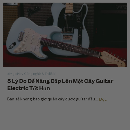
#Mẹo Hay Công nghệ & Thiết bị
8 Lý Do Để Nâng Cấp Lên Một Cây Guitar
Electric Tốt Hơn
Bạn sẽ không bao giờ quên cây được guitar đầu tiên. Vài người trong chúng ta thậm chí sẽ giữ nó suốt cả cuộc đời. Nhưng hầu hết mọi người đều không chỉ chơi một cây guitar, sẽ đến lúc chúng ta cảm thấy rằng chúng ta đã đạt đến…
Đọc