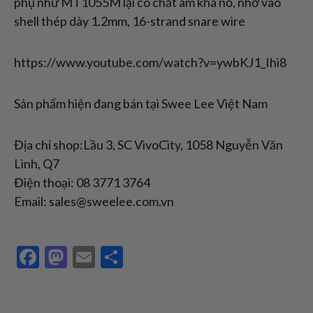
phụ như MT1055M lại có chất âm khá nổ, nhờ vào
shell thép dày 1.2mm, 16-strand snare wire
https://www.youtube.com/watch?v=ywbKJ1_Ihi8
Sản phẩm hiện đang bán tại Swee Lee Việt Nam
Địa chỉ shop:Lầu 3, SC VivoCity, 1058 Nguyễn Văn
Linh, Q7
Điện thoại: 08 3771 3764
Email: sales@sweelee.com.vn
Facebook
Mastodon
Email
Share