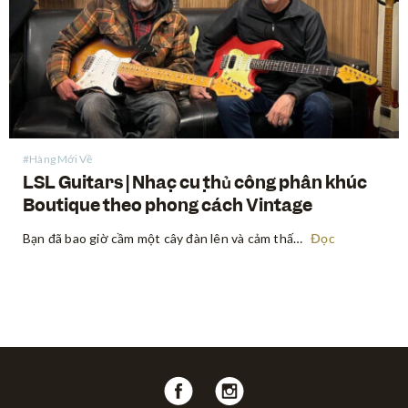
#Hàng Mới Về
LSL Guitars | Nhạc cụ thủ công phân khúc
Boutique theo phong cách Vintage
Bạn đã bao giờ cầm một cây đàn lên và cảm thấy nhạc cụ đó khơi nguồn cảm hứng cho những câu riff và bài hát ngay khi vừa bắt đầu chơi chưa? Có một loại ma thuật đặc biệt chỉ tìm thấy ở những nhạc cụ vintage — một…
Đọc
Follow
Follow
us
us