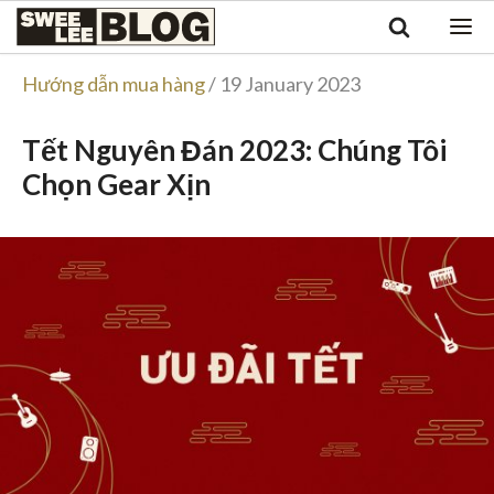
Singapore
Swee
Malaysia
Bahasa Indonesia
Lee
Hướng dẫn mua hàng
/ 19 January 2023
Tiếng Việt
Blog
Philippines
Tết Nguyên Đán 2023: Chúng Tôi
Chọn Gear Xịn