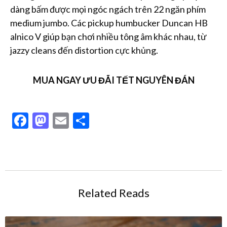
dàng bấm được mọi ngóc ngách trên 22 ngăn phím
medium jumbo. Các pickup humbucker Duncan HB
alnico V giúp bạn chơi nhiều tông âm khác nhau, từ
jazzy cleans đến distortion cực khủng.
MUA NGAY ƯU ĐÃI TẾT NGUYÊN ĐÁN
Facebook
Mastodon
Email
Share
Related Reads