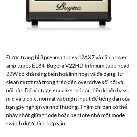
Được trang bị 3 preamp tubes 12AX7 và cặp power
amp tubes EL84, Bugera V22HD Infinium tube head
22W có khả năng biến hoá linh hoạt và đa dạng, từ
clean mượt mà trong trẻo đến overdrive sôi nổi và
nổi bật. Dải vintage equalizer có các điều khiển bass,
mid và treble, normal và bright input để tiếng đàn của
bạn gây nghiện và nhớ thương. Thậm chí bạn có thể
nhảy nhót giữa triode hoặc pentote nhờ một mode
switch được tích hợp sẵn.