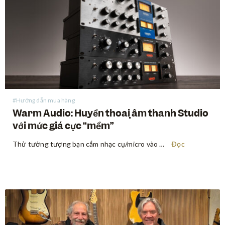
#Hướng dẫn mua hàng
Warm Audio: Huyền thoại âm thanh Studio
với mức giá cực “mềm”
Thử tưởng tượng bạn cắm nhạc cụ/micro vào một preamp và cảm nhận tín hiệu âm thanh thay đổi rõ rệt — dày dặn hơn, ấm áp hơn, đậm đà hơn — đúng chất âm trong những bản thu kinh điển truyền cảm hứng cho bạn chơi nhạc từ thuở…
Đọc