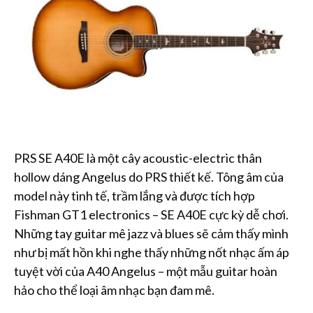
PRS SE A40E là một cây acoustic-electric thân
hollow dáng Angelus do PRS thiết kế. Tông âm của
model này tinh tế, trầm lắng và được tích hợp
Fishman GT1 electronics – SE A40E cực kỳ dễ chơi.
Những tay guitar mê jazz và blues sẽ cảm thấy mình
như bị mất hồn khi nghe thấy những nốt nhạc ấm áp
tuyệt vời của A40 Angelus – một mẫu guitar hoàn
hảo cho thể loại âm nhạc bạn đam mê.