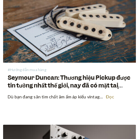
#Hướng dẫn mua hàng
Seymour Duncan: Thương hiệu Pickup được
tin tưởng nhất thế giới, nay đã có mặt tại
Swee Lee
Dù bạn đang săn tìm chất âm ấm áp kiểu vintage, sự bạo liệt của high-gain hiện đại, hay một sự giao thoa tuyệt đẹp ở giữa hai điều trên, Seymour Duncan đã định hình tone tiếng của các guitarist và bassist trong suốt hơn năm thập kỷ qua. Mua…
Đọc