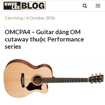
Singapore
Swee
Malaysia
Bahasa Indonesia
Lee
Cảm hứng
/ 6 October 2016
Tiếng Việt
Blog
Philippines
OMCPA4 – Guitar dáng OM
cutaway thuộc Performance
series