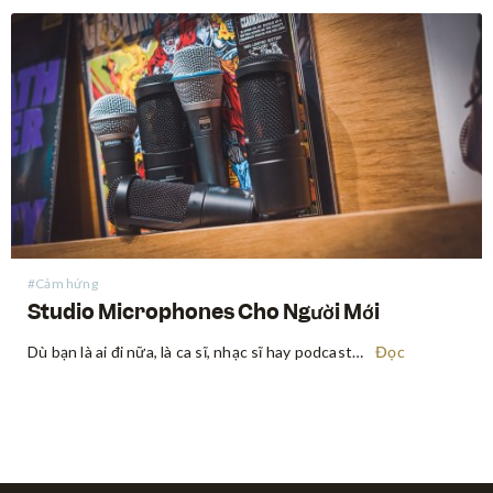
#Cảm hứng
Studio Microphones Cho Người Mới
Dù bạn là ai đi nữa, là ca sĩ, nhạc sĩ hay podcaster, bạn sẽ bị hoang mang trước một núi lựa chọn khi đang tìm mua chiếc mic phù hợp với nhu cầu bản thân. Hardware và cách hoạt động của mic có thể sẽ khiến bạn bối rối,…
Đọc