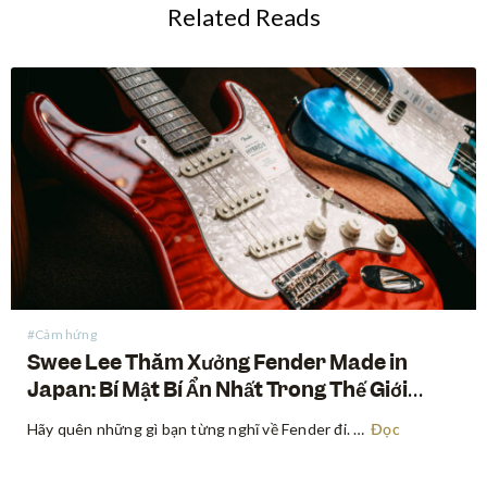
Related Reads
#Cảm hứng
Swee Lee Thăm Xưởng Fender Made in
Japan: Bí Mật Bí Ẩn Nhất Trong Thế Giới
Guitar
Hãy quên những gì bạn từng nghĩ về Fender đi. Trong nhiều thập kỷ, thế giới guitar vốn được chia thành 2 phần: guitar truyền thống được sản xuất tại Mỹ và các mẫu nhập khẩu có giá phải chăng. Nhưng còn có một hạng mục thứ ba, được tôn…
Đọc