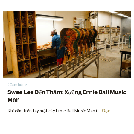
#Cảm hứng
Swee Lee Đến Thăm: Xưởng Ernie Ball Music
Man
Khi cầm trên tay một cây Ernie Ball Music Man (EBMM), lập tức bạn sẽ có một cảm giác khó có thể diễn tả bằng lời. Không chỉ là một khúc gỗ với vài sợi dây trên đó đâu, mà là cảm giác “sương sướng” khi ôm đàn thoải mái,…
Đọc